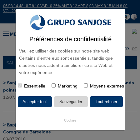
06/08 14:48 ULT:8,10 VAR:-0,25% ANT:8,12 APE:8,03 MAX:8,15 MIN:8,00
VOL:29478
MENU
Préférences de confidentialité
ES
EN
FR
PT
Veuillez utiliser des cookies sur notre site web.
Certains d'entre eux sont essentiels, tandis que
SALLE DE PRESSE
> NOUVELLES
d'autres nous aident à améliorer ce site Web et
votre expérience.
>
Sanjose réalisera l’adaptation paysagère durable des ronds
Essentielle
Marketing
Moyens externes
points et autre triangles de Las Rozas, Madrid
12/07/2010
Cookies
>
Sanjose réhabilitera le Centre de Services Sociaux La
Corogne de Barcelone
09/07/2010