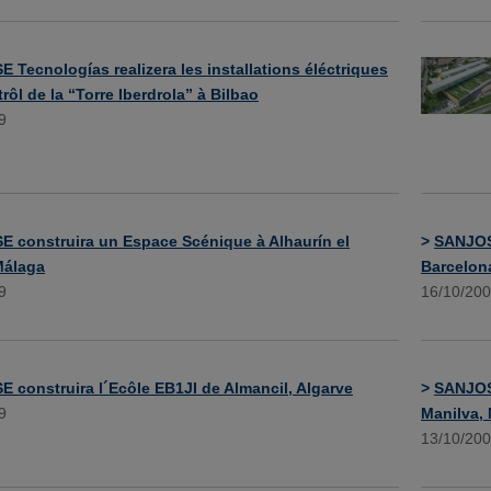
 Tecnologías realizera les installations éléctriques
rôl de la “Torre Iberdrola” à Bilbao
9
 construira un Espace Scénique à Alhaurín el
>
SANJOSE
Málaga
Barcelon
9
16/10/20
 construira l´Ecôle EB1JI de Almancil, Algarve
>
SANJOSE
9
Manilva,
13/10/20