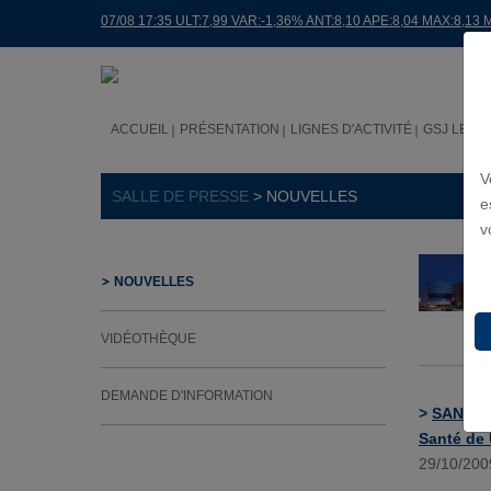
07/08 17:35 ULT:7,99 VAR:-1,36% ANT:8,10 APE:8,04 MAX:8,13 
ACCUEIL
PRÉSENTATION
LIGNES D'ACTIVITÉ
GSJ LE M
V
SALLE DE PRESSE
> NOUVELLES
e
v
NOUVELLES
VIDÉOTHÈQUE
DEMANDE D'INFORMATION
>
SANJOSE
Santé de U
29/10/200