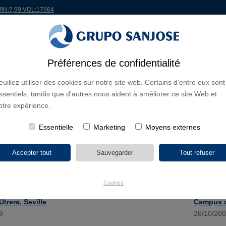
MIN:7,99 VOL:17664
ONDE
PROJETS
ACTIONNAIRES ET INVESTISSEURS
INNOVATION
RSC
R
Préférences de confidentialité
euillez utiliser des cookies sur notre site web. Certains d'entre eux sont
ssentiels, tandis que d'autres nous aident à améliorer ce site Web et
otre expérience.
>
>
SANJOSE
Essentielle
Marketing
Moyens externes
03/11/2009
Palmas
02/11/200
Cookies
 exécutera le chantier de reparation du Centre de
>
SANJOSE
trera, Seville
Campus 
9
26/10/20