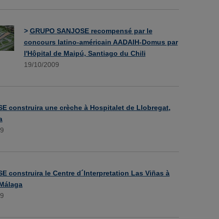
>
GRUPO SANJOSE recompensé par le
concours latino-américain AADAIH-Domus par
l'Hôpital de Maipú, Santiago du Chili
19/10/2009
 construira une crèche à Hospitalet de Llobregat,
a
09
 construira le Centre d´Interpretation Las Viñas à
 Málaga
09