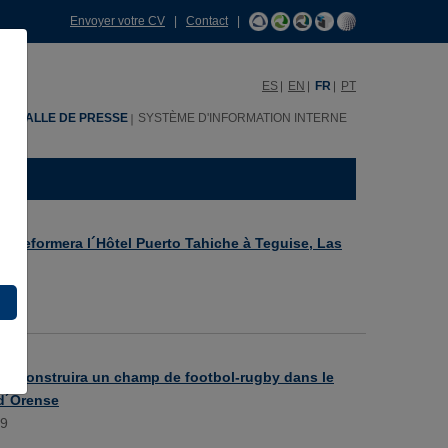
Envoyer votre CV
|
Contact
|
ES
EN
FR
PT
H
SALLE DE PRESSE
SYSTÈME D'INFORMATION INTERNE
 reformera l´Hôtel Puerto Tahiche à Teguise, Las
9
 construira un champ de footbol-rugby dans le
d´Orense
09