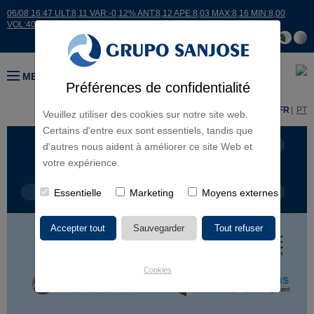
06/08 16:47 ULT:8,11 VAR:-0,12% ANT:8,12 APE:8,03 MAX:8,16 MIN:8,00
VOL:40265
MENU
Préférences de confidentialité
ES
EN
FR
PT
Veuillez utiliser des cookies sur notre site web.
Certains d'entre eux sont essentiels, tandis que
LIGNES D'ACTIVITÉ
CONTINENTS
d'autres nous aident à améliorer ce site Web et
votre expérience.
TYPE DE PROJET
Essentielle
Marketing
NOM DU PROJET
Moyens externes
Cookies