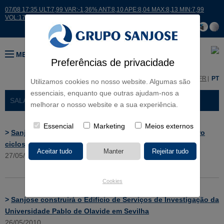
07/08 17:35 ULT:7,99 VAR:-1,36% ANT:8,10 APE:8,04 MAX:8,13 MIN:7,99
VOL:17664
MENU
Preferências de privacidade
ES
EN
FR
PT
Utilizamos cookies no nosso website. Algumas são
essenciais, enquanto que outras ajudam-nos a
SALA DE IMPRENSA
> NOTÍCIAS
melhorar o nosso website e a sua experiência.
Essencial
Marketing
Meios externos
>
Sanjose irá construir uma Escola dos segundo e terceiro
ciclos em Mafra, Lisboa
27/05/2010
Cookies
>
Sanjose construirá o Edificio de Serviços de Investigação da
Universidade Pablo de Olavide em Sevilha
26/05/2010