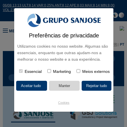
06/08 13:13 ULT:8,14 VAR:0,25% ANT:8,12 APE:8,03 MAX:8,14 MIN:8,00
VOL:23719
MENU
Preferências de privacidade
ES
EN
FR
PT
Utilizamos cookies no nosso website. Algumas são
essenciais, enquanto que outras ajudam-nos a
LINHAS DE NEGÓCIO
CONTINENTES
melhorar o nosso website e a sua experiência.
Essencial
Marketing
Meios externos
TIPOLOGIA DE OBRA
NOME DO PROJETO
Cookies