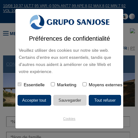
10/08 10:37 ULT:7,95 VAR:-0,50% ANT:7,99 APE:8,02 MAX:8,02 MIN:7,92
VOL:10598
MENU
Préférences de confidentialité
ES
EN
FR
PT
Veuillez utiliser des cookies sur notre site web.
Certains d'entre eux sont essentiels, tandis que
CONTACT
> FORMULAIRE
d'autres nous aident à améliorer ce site Web et
votre expérience.
Essentielle
Marketing
Moyens externes
Cookies