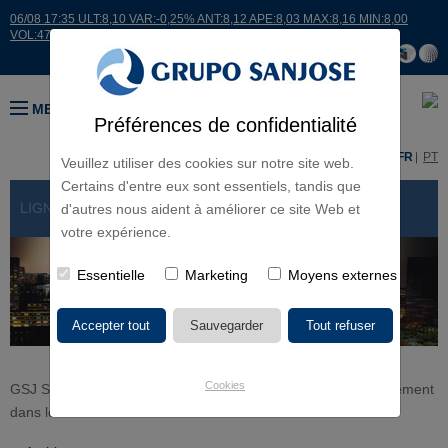
06/08 17:35 ULT:8,10 VAR:-0,25% ANT:8,12 APE:8,03 MAX:8,16 MIN:8,00
VOL:47811
MENU
Préférences de confidentialité
ES
EN
FR
PT
Veuillez utiliser des cookies sur notre site web.
Certains d'entre eux sont essentiels, tandis que
LIGNES D'ACTIVITÉ
> GSJ SOLUTIONS
d'autres nous aident à améliorer ce site Web et
votre expérience.
Essentielle
Marketing
Moyens externes
Cookies
GSJ Solutions offre des services de conseil et project management
dans les domaines suivants.