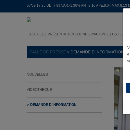
07/08 17:35 ULT:7,99 VAR:-1,36% ANT:8,10 APE:8,04 MAX:8,13 
ACCUEIL
PRÉSENTATION
LIGNES D'ACTIVITÉ
GSJ LE M
V
SALLE DE PRESSE
> DEMANDE D'INFORMATION
e
v
NOUVELLES
VIDÉOTHÈQUE
DEMANDE D'INFORMATION