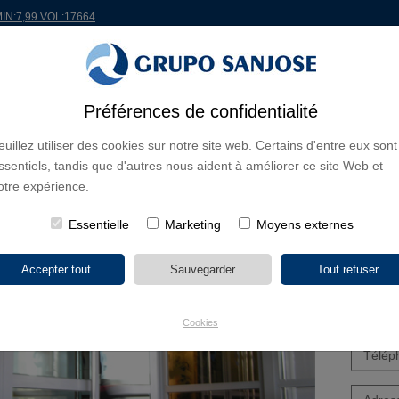
MIN:7,99 VOL:17664
ONDE
PROJETS
ACTIONNAIRES ET INVESTISSEURS
INNOVATION
RSC
R
Préférences de confidentialité
euillez utiliser des cookies sur notre site web. Certains d'entre eux sont
ssentiels, tandis que d'autres nous aident à améliorer ce site Web et
otre expérience.
Essentielle
Marketing
Moyens externes
Cookies