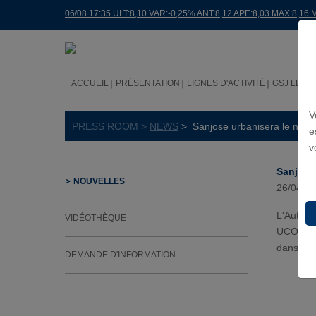
06/08 17:35 ULT:8,10 VAR:-0,25% ANT:8,12 APE:8,03 MAX:8,16 
ACCUEIL
PRÉSENTATION
LIGNES D'ACTIVITÉ
GSJ LE M
V
PRESS ROOM >
NEWS
> Sanjose urbanisera le nouve
e
v
Sanjose
NOUVELLES
26/04/2
L'Autori
VIDÉOTHÈQUE
UCOP (30
dans le 
DEMANDE D'INFORMATION