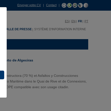
Envoyer votre CV
|
Contact
|
ES
EN
FR
PT
H
SALLE DE PRESSE
SYSTÈME D'INFORMATION INTERNE
 Puerto de Algeciras
e Constructora (70 %) et Asfaltos y Construcciones
 Paseo Maritime dans le Quai de Rive et de Connexions,
ement OPE compatible avec son usage citadin.