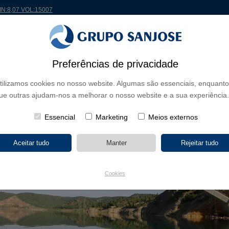
MIN:8,07 VOL:15007
 MUNDO
PROJETOS
ACIONISTAS E INVESTIDORES
INOVAÇÃO
RSC
RH
Preferências de privacidade
tilizamos cookies no nosso website. Algumas são essenciais, enquanto
ue outras ajudam-nos a melhorar o nosso website e a sua experiência.
Essencial
Marketing
Meios externos
Cookies