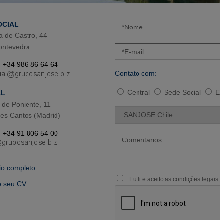
OCIAL
a de Castro, 44
ontevedra
. +34 986 86 64 64
Contato com:
Central
Sede Social
E
AL
de Poniente, 11
es Cantos (Madrid)
. +34 91 806 54 00
rio completo
Eu li e aceito as
condições legais
o seu CV