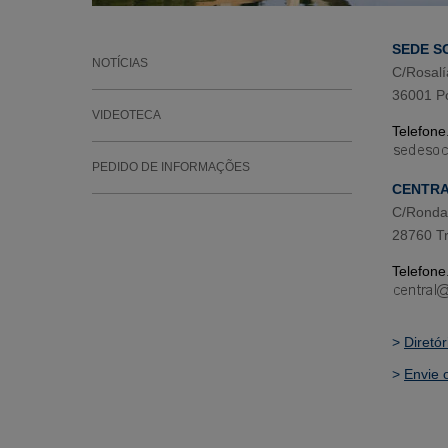
SEDE S
NOTÍCIAS
C/Rosalí
36001 P
VIDEOTECA
Telefone
PEDIDO DE INFORMAÇÕES
CENTR
C/Ronda 
28760 Tr
Telefone
>
Diretó
>
Envie 