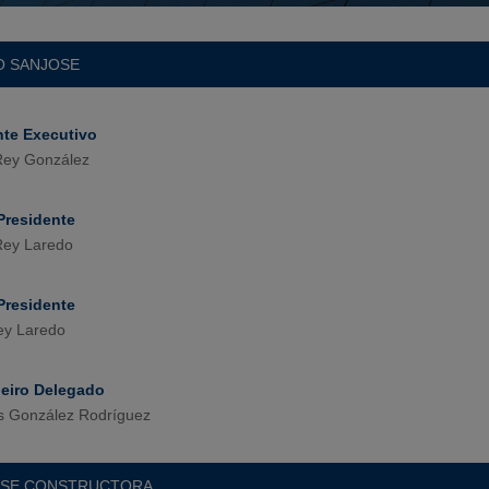
 SANJOSE
nte Executivo
Rey González
Presidente
Rey Laredo
Presidente
ey Laredo
eiro Delegado
s González Rodríguez
OSE CONSTRUCTORA