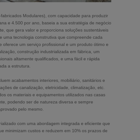
fabricados Modulares), com capacidade para produzir
na e 4.500 por ano, baseia a sua estratégia de negócio
e, que gera valor e proporciona soluções sustentáveis
de uma tecnologia construtiva que compreende cada
e oferece um serviço profissional e um produto ótimo e
alização, construção industrializada em fábrica, um
sionais altamente qualificados, e uma fácil e rápida
da a estrutura.
uem acabamentos interiores, mobiliário, sanitários e
ções de canalização, eletricidade, climatização, etc.
os os materiais e equipamentos utilizados nas casas
nte, podendo ser de natureza diversa e sempre
 aprovado pelo mesmo.
ializado com uma abordagem integrada e eficiente que
que minimizam custos e reduzem em 10% os prazos de