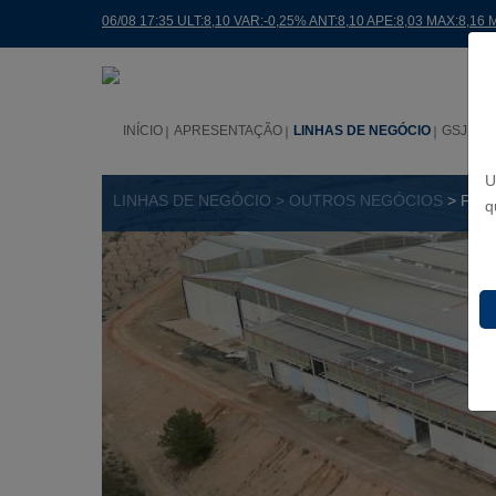
06/08 17:35 ULT:8,10 VAR:-0,25% ANT:8,10 APE:8,03 MAX:8,16 
INÍCIO
APRESENTAÇÃO
LINHAS DE NEGÓCIO
GSJ NO
U
LINHAS DE NEGÓCIO > OUTROS NEGÓCIOS
> FCP
q