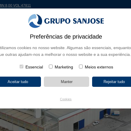
MIN:8,00 VOL:47811
 MUNDO
PROJETOS
ACIONISTAS E INVESTIDORES
INOVAÇÃO
RSC
RH
Preferências de privacidade
tilizamos cookies no nosso website. Algumas são essenciais, enquanto
M
ue outras ajudam-nos a melhorar o nosso website e a sua experiência.
Essencial
Marketing
Meios externos
Cookies