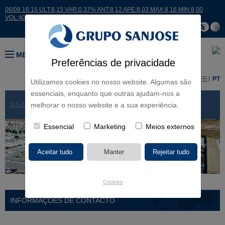
06/08 16:15 ULT:8,15 VAR:0,37% ANT:8,12 APE:8,03 MAX:8,16 MIN:8,00
VOL:40081
MENU
Preferências de privacidade
ES
EN
FR
PT
Utilizamos cookies no nosso website. Algumas são
essenciais, enquanto que outras ajudam-nos a
GSJ NO MUNDO
> MÉXICO
melhorar o nosso website e a sua experiência.
Essencial
Marketing
Meios externos
Cookies
INFORMAÇÕES DE CONTACTO