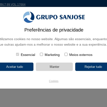
MIN:7,99 VOL:17664
 MUNDO
PROJETOS
ACIONISTAS E INVESTIDORES
INOVAÇÃO
RSC
RH
Preferências de privacidade
tilizamos cookies no nosso website. Algumas são essenciais, enquanto
IP El Palmarillo em Dos Hermanas, Sevilha
ue outras ajudam-nos a melhorar o nosso website e a sua experiência.
Essencial
Marketing
Meios externos
I. irá ampliar o CEIP El Palmarillo em Dos Hermanas, Sevilha
010
de Pública Andaluza de Infraestructuras e Serviços Educativos adjudico
, Sevilha.
Cookies