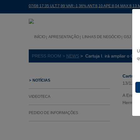
07/08 17:35 ULT:7,99 VAR:-1,36% ANT:8,10 APE:8,04 MAX:8,13 
INÍCIO
APRESENTAÇÃO
LINHAS DE NEGÓCIO
GSJ NO
U
PRESS ROOM >
NEWS
> Cartuja I. irá ampliar o CE
q
Cartuja 
NOTÍCIAS
13/12/2
A Entida
VIDEOTECA
Hermanas
PEDIDO DE INFORMAÇÕES