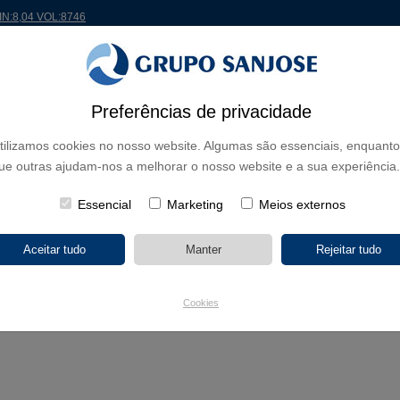
IN:8,04 VOL:8746
 MUNDO
PROJETOS
ACIONISTAS E INVESTIDORES
INOVAÇÃO
RSC
RH
Preferências de privacidade
tilizamos cookies no nosso website. Algumas são essenciais, enquanto
tro Cívico Ventas Oeste em León
ue outras ajudam-nos a melhorar o nosso website e a sua experiência.
Essencial
Marketing
Meios externos
 irá construir o Centro Cívico Ventas Oeste em León
010
miento de León adjudicou à Sanjosé Constructora as obras de edifica
Cookies