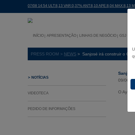
07/08 14:54 ULT:8,13 VAR:0,37% ANT:8,10 APE:8,04 MAX:8,13 M
INÍCIO
APRESENTAÇÃO
LINHAS DE NEGÓCIO
GSJ NO
U
PRESS ROOM >
NEWS
> Sanjosé irá construir o Cen
q
Sanjosé
NOTÍCIAS
09/06/2
O Ayunta
VIDEOTECA
PEDIDO DE INFORMAÇÕES