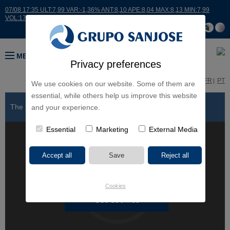
07/08 17:35 ULT:7,99 VAR:-1,36% ANT:8,10 APE:8,04 MAX:8,13 MIN:7,99
VOL:17664
MENU
Privacy preferences
ES
EN
FR
PT
We use cookies on our website. Some of them are
essential, while others help us improve this website
The future is built
and your experience.
Essential
Marketing
External Media
Cookies