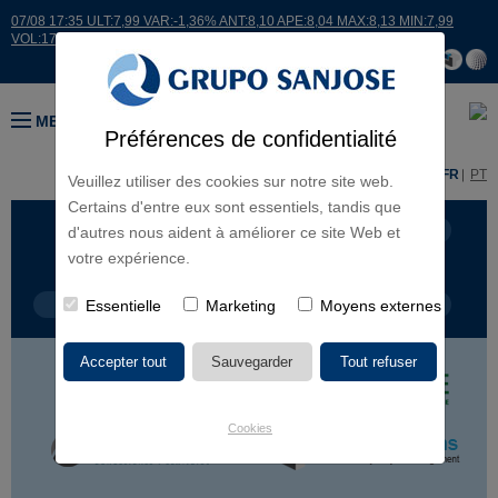
07/08 17:35 ULT:7,99 VAR:-1,36% ANT:8,10 APE:8,04 MAX:8,13 MIN:7,99
VOL:17664
MENU
Préférences de confidentialité
ES
EN
FR
PT
Veuillez utiliser des cookies sur notre site web.
Certains d'entre eux sont essentiels, tandis que
LIGNES D'ACTIVITÉ
CONTINENTS
d'autres nous aident à améliorer ce site Web et
votre expérience.
TYPE DE PROJET
Essentielle
Marketing
NOM DU PROJET
Moyens externes
Cookies