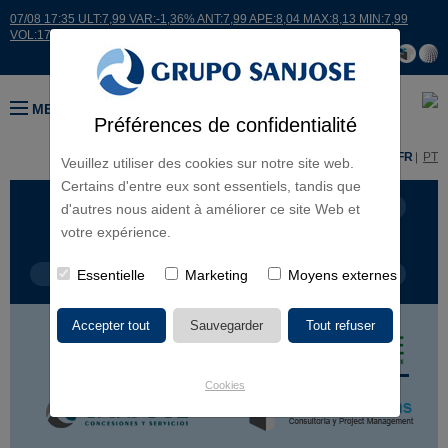
07/08 17:35 ULT:7,99 VAR:-1,36% ANT:7,99 APE:8,04 MAX:8,13 MIN:7,99
VOL:17664
MENU
Préférences de confidentialité
ES
EN
FR
PT
Veuillez utiliser des cookies sur notre site web.
Certains d'entre eux sont essentiels, tandis que
LIGNES D'ACTIVITÉ
CONTINENTS
d'autres nous aident à améliorer ce site Web et
votre expérience.
TYPE DE PROJET
Essentielle
Marketing
NOM DU PROJET
Moyens externes
Cookies