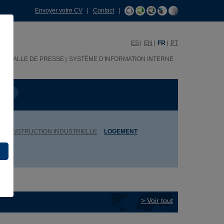
Envoyer votre CV
|
Contact
|
ES
EN
FR
PT
H
SALLE DE PRESSE
SYSTÈME D'INFORMATION INTERNE
OJET
ET CONSTRUCTION INDUSTRIELLE
LOGEMENT
> Voir tout