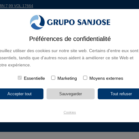
MIN:7,99 VOL:17664
ONDE
PROJETS
ACTIONNAIRES ET INVESTISSEURS
INNOVATION
RSC
R
Préférences de confidentialité
euillez utiliser des cookies sur notre site web. Certains d'entre eux sont
NES D'ACTIVITÉ
ssentiels, tandis que d'autres nous aident à améliorer ce site Web et
CONTINENTS
TYPE DE PROJET
NOM DU PR
otre expérience.
Essentielle
Marketing
Moyens externes
ERCIAUX
CULTURE
ÉDUCATION
GÉNIE CIVIL
HÔTELS
INGÉNIERIE 
RÉHABILITATION
RÉSIDENCES
SANTÉ
SPORT
Cookies