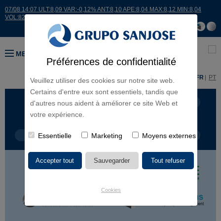
07/08 14:07 ULT:8,09 VAR:-0,12% ANT:8,10 APE:8,04 MAX:8,12 MIN:8,04
VOL:8228
MENU
Préférences de confidentialité
ES
EN
FR
PT
Veuillez utiliser des cookies sur notre site web.
Certains d'entre eux sont essentiels, tandis que
LIGNES D'ACTIVITÉ
CONTINENTS
d'autres nous aident à améliorer ce site Web et
votre expérience.
TYPE DE PROJET
Essentielle
Marketing
NOM DU PROJET
Moyens externes
Cookies