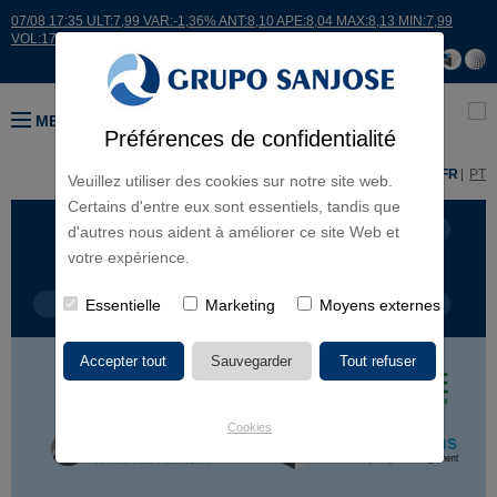
07/08 17:35 ULT:7,99 VAR:-1,36% ANT:8,10 APE:8,04 MAX:8,13 MIN:7,99
VOL:17664
MENU
Préférences de confidentialité
ES
EN
FR
PT
Veuillez utiliser des cookies sur notre site web.
Certains d'entre eux sont essentiels, tandis que
LIGNES D'ACTIVITÉ
CONTINENTS
d'autres nous aident à améliorer ce site Web et
votre expérience.
TYPE DE PROJET
Essentielle
Marketing
NOM DU PROJET
Moyens externes
Cookies