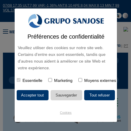
07/08 17:35 ULT:7,99 VAR:-1,36% ANT:8,10 APE:8,04 MAX:8,13 MIN:7,99
VOL:17664
MENU
Préférences de confidentialité
ES
EN
FR
PT
Veuillez utiliser des cookies sur notre site web.
Certains d'entre eux sont essentiels, tandis que
LIGNES D'ACTIVITÉ
CONTINENTS
d'autres nous aident à améliorer ce site Web et
votre expérience.
TYPE DE PROJET
Essentielle
Marketing
NOM DU PROJET
Moyens externes
Cookies