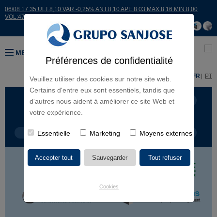
06/08 17:35 ULT:8,10 VAR:-0,25% ANT:8,10 APE:8,03 MAX:8,16 MIN:8,00
VOL:47811
MENU
Préférences de confidentialité
ES
EN
FR
PT
Veuillez utiliser des cookies sur notre site web.
Certains d'entre eux sont essentiels, tandis que
LIGNES D'ACTIVITÉ
CONTINENTS
d'autres nous aident à améliorer ce site Web et
votre expérience.
TYPE DE PROJET
Essentielle
Marketing
NOM DU PROJET
Moyens externes
Cookies