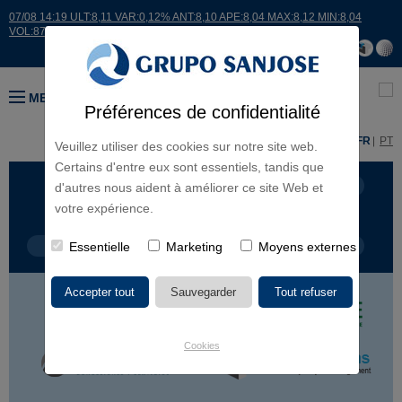
07/08 14:19 ULT:8,11 VAR:0,12% ANT:8,10 APE:8,04 MAX:8,12 MIN:8,04
VOL:8721
MENU
Préférences de confidentialité
ES
EN
FR
PT
Veuillez utiliser des cookies sur notre site web.
Certains d'entre eux sont essentiels, tandis que
LIGNES D'ACTIVITÉ
CONTINENTS
d'autres nous aident à améliorer ce site Web et
votre expérience.
TYPE DE PROJET
Essentielle
Marketing
NOM DU PROJET
Moyens externes
Cookies