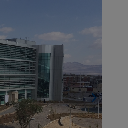
ALAMA (CHILI)
Surface Parcelle. 40 240 m².
Surface construite. 34 462 m².
Lits. 206.
Unités de Soins Intensifs. 6.
Unités de Traitements Intensifs. 10.
Salles d´accouchement. 4.
Bloc opératoires. 6.
Places de stationnement. 253.
Hélistation.