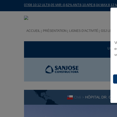
07/08 10:12 ULT:8,05 VAR:-0,62% ANT:8,10 APE:8,04 MAX:8,12 
ACCUEIL
PRÉSENTATION
LIGNES D'ACTIVITÉ
GSJ LE M
V
LIGNE
e
v
Chili >
HÔPITAL DR. CA