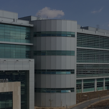
C
> 
> 
> 
> 
> 
> 
> 
> 
> 