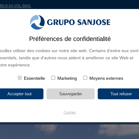
MIN:8,04 VOL:6841
ONDE
PROJETS
ACTIONNAIRES ET INVESTISSEURS
INNOVATION
RSC
R
Préférences de confidentialité
euillez utiliser des cookies sur notre site web. Certains d'entre eux sont
S D'ACTIVITÉ
ssentiels, tandis que d'autres nous aident à améliorer ce site Web et
CONTINENTS
TYPE DE PROJET
NOM DU PR
otre expérience.
Essentielle
Marketing
Moyens externes
Cookies
RLOS CISTERNAS DE CALAMA
H