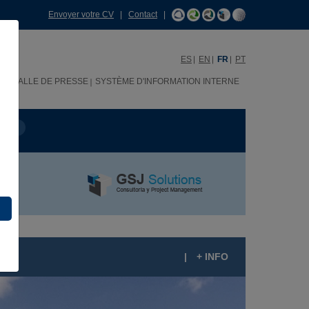
Envoyer votre CV
|
Contact
|
ES
EN
FR
PT
H
SALLE DE PRESSE
SYSTÈME D'INFORMATION INTERNE
OJET
|
+ INFO
ÔPITAL DR. CARLOS CISTERNAS DE