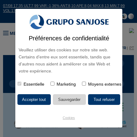
07/08 17:35 ULT:7,99 VAR:-1,36% ANT:8,10 APE:8,04 MAX:8,13 MIN:7,99
VOL:17664
MENU
Préférences de confidentialité
ES
EN
FR
PT
Veuillez utiliser des cookies sur notre site web.
Certains d'entre eux sont essentiels, tandis que
LIGNES D'ACTIVITÉ
CONTINENTS
d'autres nous aident à améliorer ce site Web et
votre expérience.
TYPE DE PROJET
Essentielle
Marketing
NOM DU PROJET
Moyens externes
Cookies