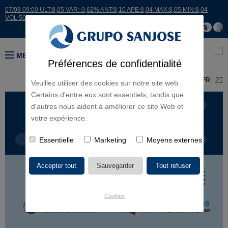
07/08 09:00 ULT:8,05 VAR:-0,62% ANT:8,10 APE:8,04 MAX:8,05 MIN:8,04
VOL:507
MENU
Préférences de confidentialité
ES
EN
FR
PT
Veuillez utiliser des cookies sur notre site web.
Certains d'entre eux sont essentiels, tandis que
LIGNES D'ACTIVITÉ
CONTINENTS
d'autres nous aident à améliorer ce site Web et
votre expérience.
TYPE DE PROJET
Essentielle
Marketing
NOM DU PROJET
Moyens externes
Cookies