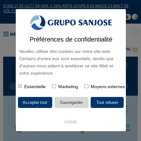
07/08 17:35 ULT:7,99 VAR:-1,36% ANT:8,10 APE:8,04 MAX:8,13 MIN:7,99
VOL:17664
MENU
Préférences de confidentialité
ES
EN
FR
PT
Veuillez utiliser des cookies sur notre site web.
Certains d'entre eux sont essentiels, tandis que
LIGNES D'ACTIVITÉ
CONTINENTS
d'autres nous aident à améliorer ce site Web et
votre expérience.
TYPE DE PROJET
Essentielle
Marketing
NOM DU PROJET
Moyens externes
Cookies