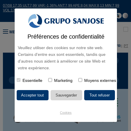
07/08 17:35 ULT:7,99 VAR:-1,36% ANT:7,99 APE:8,04 MAX:8,13 MIN:7,99
VOL:17664
MENU
Préférences de confidentialité
ES
EN
FR
PT
Veuillez utiliser des cookies sur notre site web.
Certains d'entre eux sont essentiels, tandis que
LIGNES D'ACTIVITÉ
CONTINENTS
d'autres nous aident à améliorer ce site Web et
votre expérience.
TYPE DE PROJET
Essentielle
Marketing
NOM DU PROJET
Moyens externes
Cookies