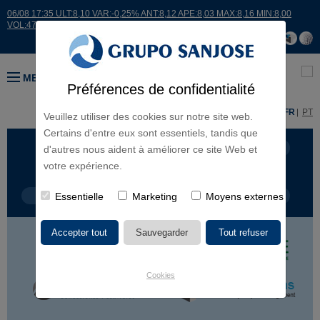
06/08 17:35 ULT:8,10 VAR:-0,25% ANT:8,12 APE:8,03 MAX:8,16 MIN:8,00
VOL:47811
MENU
Préférences de confidentialité
ES
EN
FR
PT
Veuillez utiliser des cookies sur notre site web.
Certains d'entre eux sont essentiels, tandis que
LIGNES D'ACTIVITÉ
CONTINENTS
d'autres nous aident à améliorer ce site Web et
votre expérience.
TYPE DE PROJET
Essentielle
Marketing
NOM DU PROJET
Moyens externes
Cookies