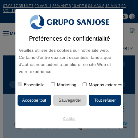
07/08 17:35 ULT:7,99 VAR:-1,36% ANT:8,10 APE:8,04 MAX:8,13 MIN:7,99
VOL:17664
MENU
Préférences de confidentialité
ES
EN
FR
PT
Veuillez utiliser des cookies sur notre site web.
Certains d'entre eux sont essentiels, tandis que
LIGNES D'ACTIVITÉ
CONTINENTS
d'autres nous aident à améliorer ce site Web et
votre expérience.
TYPE DE PROJET
Essentielle
Marketing
NOM DU PROJET
Moyens externes
Cookies