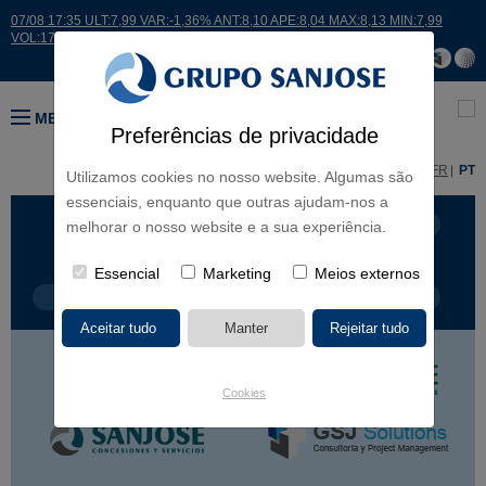
07/08 17:35 ULT:7,99 VAR:-1,36% ANT:8,10 APE:8,04 MAX:8,13 MIN:7,99
VOL:17664
MENU
Preferências de privacidade
ES
EN
FR
PT
Utilizamos cookies no nosso website. Algumas são
essenciais, enquanto que outras ajudam-nos a
LINHAS DE NEGÓCIO
CONTINENTES
melhorar o nosso website e a sua experiência.
Essencial
Marketing
Meios externos
TIPOLOGIA DE OBRA
NOME DO PROJETO
Cookies