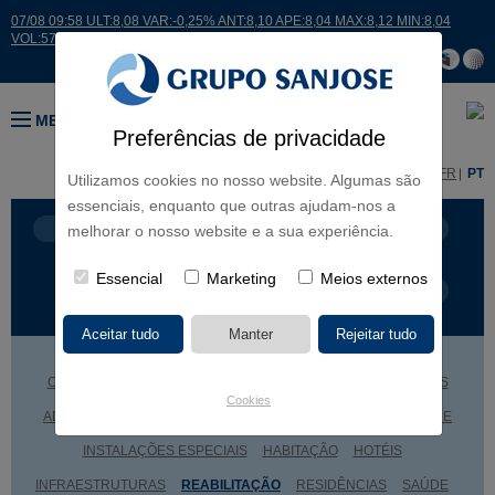
07/08 09:58 ULT:8,08 VAR:-0,25% ANT:8,10 APE:8,04 MAX:8,12 MIN:8,04
VOL:5738
MENU
Preferências de privacidade
ES
EN
FR
PT
Utilizamos cookies no nosso website. Algumas são
essenciais, enquanto que outras ajudam-nos a
LINHAS DE NEGÓCIO
CONTINENTES
melhorar o nosso website e a sua experiência.
Essencial
Marketing
Meios externos
TIPOLOGIA DE OBRA
NOME DO PROJETO
CENTROS COMERCIAIS
CULTURA
DESPORTO
EDIFÍCIOS
Cookies
ADMINISTRATIVOS
EDUCAÇÃO
ENGENHARIA INDUSTRIAL E
INSTALAÇÕES ESPECIAIS
HABITAÇÃO
HOTÉIS
INFRAESTRUTURAS
REABILITAÇÃO
RESIDÊNCIAS
SAÚDE