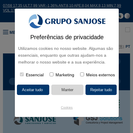
07/08 17:35 ULT:7,99 VAR:-1,36% ANT:8,10 APE:8,04 MAX:8,13 MIN:7,99
VOL:17664
MENU
Preferências de privacidade
ES
EN
FR
PT
Utilizamos cookies no nosso website. Algumas são
essenciais, enquanto que outras ajudam-nos a
LINHAS DE NEGÓCIO
CONTINENTES
melhorar o nosso website e a sua experiência.
Essencial
Marketing
Meios externos
TIPOLOGIA DE OBRA
NOME DO PROJETO
Cookies