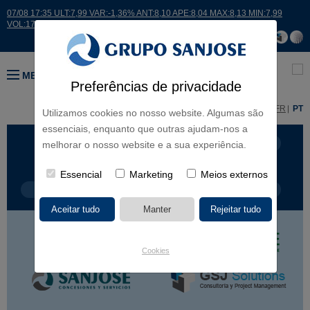
07/08 17:35 ULT:7,99 VAR:-1,36% ANT:8,10 APE:8,04 MAX:8,13 MIN:7,99
VOL:17664
MENU
Preferências de privacidade
ES
EN
FR
PT
Utilizamos cookies no nosso website. Algumas são
essenciais, enquanto que outras ajudam-nos a
LINHAS DE NEGÓCIO
CONTINENTES
melhorar o nosso website e a sua experiência.
Essencial
Marketing
Meios externos
TIPOLOGIA DE OBRA
NOME DO PROJETO
Cookies