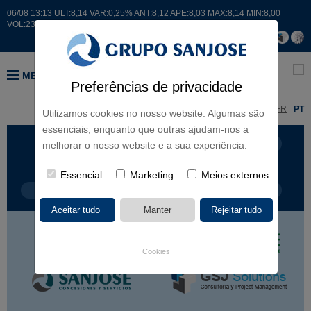
06/08 13:13 ULT:8,14 VAR:0,25% ANT:8,12 APE:8,03 MAX:8,14 MIN:8,00
VOL:23719
MENU
Preferências de privacidade
ES
EN
FR
PT
Utilizamos cookies no nosso website. Algumas são
essenciais, enquanto que outras ajudam-nos a
LINHAS DE NEGÓCIO
CONTINENTES
melhorar o nosso website e a sua experiência.
Essencial
Marketing
Meios externos
TIPOLOGIA DE OBRA
NOME DO PROJETO
Cookies