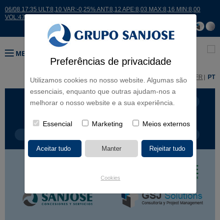
06/08 17:35 ULT:8,10 VAR:-0,25% ANT:8,12 APE:8,03 MAX:8,16 MIN:8,00
VOL:47811
MENU
Preferências de privacidade
ES
EN
FR
PT
Utilizamos cookies no nosso website. Algumas são
essenciais, enquanto que outras ajudam-nos a
LINHAS DE NEGÓCIO
CONTINENTES
melhorar o nosso website e a sua experiência.
Essencial
Marketing
Meios externos
TIPOLOGIA DE OBRA
NOME DO PROJETO
Cookies