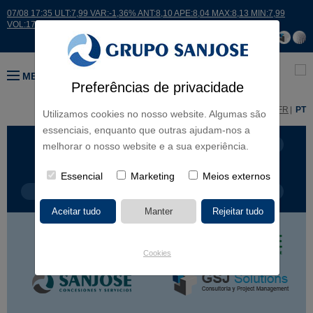
07/08 17:35 ULT:7,99 VAR:-1,36% ANT:8,10 APE:8,04 MAX:8,13 MIN:7,99
VOL:17664
MENU
Preferências de privacidade
ES
EN
FR
PT
Utilizamos cookies no nosso website. Algumas são
essenciais, enquanto que outras ajudam-nos a
LINHAS DE NEGÓCIO
CONTINENTES
melhorar o nosso website e a sua experiência.
Essencial
Marketing
Meios externos
TIPOLOGIA DE OBRA
NOME DO PROJETO
Cookies