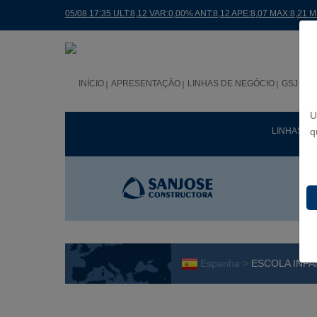
05/08 17:35 ULT:8,12 VAR:0,00% ANT:8,12 APE:8,07 MAX:8,21 
INÍCIO
APRESENTAÇÃO
LINHAS DE NEGÓCIO
GSJ NO
U
LINHAS D
q
Espanha >
ESCOLA INFA