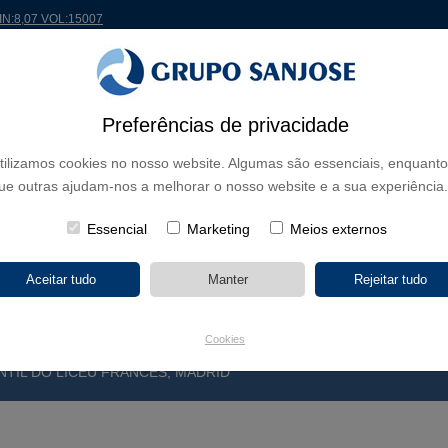
MIN:8,07 VOL:15007
 MUNDO
PROJETOS
ACIONISTAS E INVESTIDORES
INOVAÇÃO
RSC
RH
Preferências de privacidade
tilizamos cookies no nosso website. Algumas são essenciais, enquanto
E NEGÓCIO
ue outras ajudam-nos a melhorar o nosso website e a sua experiência.
CONTINENTES
TIPOLOGIA DE OBRA
NOME DO 
Essencial
Marketing
Meios externos
Cookies
NTIL DO LICEU FRANCÉS, MADRID
E