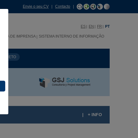
Envie o seu CV
|
Contacto
|
ES
EN
FR
PT
SALA DE IMPRENSA
SISTEMA INTERNO DE INFORMAÇÃO
PROJETO
|
+ INFO
SCOLA INFANTIL DO LICEU FRANCÉS,