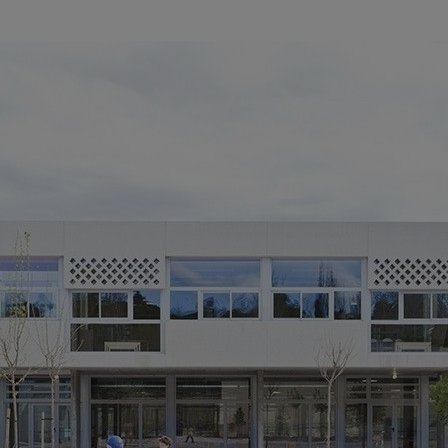
M
> 
> 
Mi
C
* 