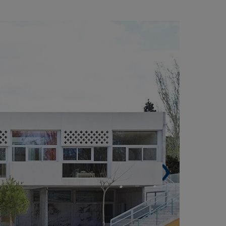
ADRID (ESPANHA)
Área de construção. 5.200 m².
Arquitetos. Estudio Azootea (Alegría Zorrilla
ras), Técnicos Alarifes, JG Ingenieros,
Jofemar.
HQE™ (High Environmental Quality).