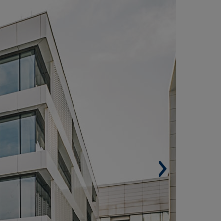
ADRID (ESPANHA)
Área construída.
17.597
m².
Arquiteto. Fenwick Iribarren.
Certificação LEED Platinium.