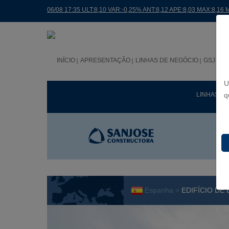
06/08 17:35 ULT:8,10 VAR:-0,25% ANT:8,12 APE:8,03 MAX:8,16 
INÍCIO
APRESENTAÇÃO
LINHAS DE NEGÓCIO
GSJ NO
U
LINHAS D
q
Espanha >
EDIFÍCIO DE