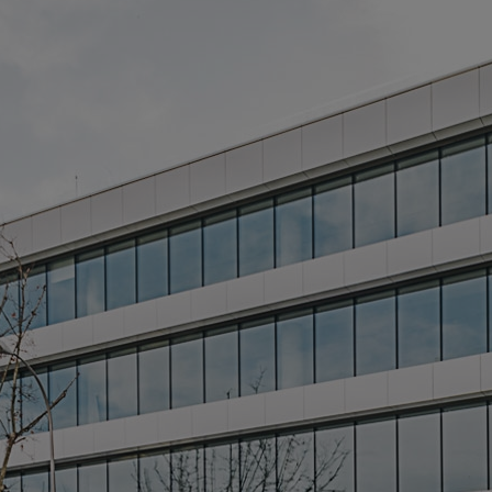
M
> 
> 
* 