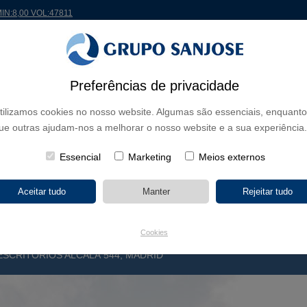
MIN:8,00 VOL:47811
 MUNDO
PROJETOS
ACIONISTAS E INVESTIDORES
INOVAÇÃO
RSC
RH
Preferências de privacidade
tilizamos cookies no nosso website. Algumas são essenciais, enquanto
E NEGÓCIO
ue outras ajudam-nos a melhorar o nosso website e a sua experiência.
CONTINENTES
TIPOLOGIA DE OBRA
NOME DO 
Essencial
Marketing
Meios externos
Cookies
 ESCRITÓRIOS ALCALÁ 544, MADRID
E