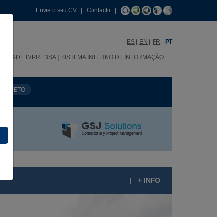
Envie o seu CV
|
Contacto
|
ES
EN
FR
PT
SALA DE IMPRENSA
SISTEMA INTERNO DE INFORMAÇÃO
PROJETO
|
+ INFO
DIFÍCIO DE ESCRITÓRIOS ALCALÁ 544,