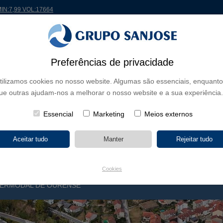
MIN:7,99 VOL:17664
 MUNDO
PROJETOS
ACIONISTAS E INVESTIDORES
INOVAÇÃO
RSC
RH
Preferências de privacidade
tilizamos cookies no nosso website. Algumas são essenciais, enquanto
E NEGÓCIO
ue outras ajudam-nos a melhorar o nosso website e a sua experiência.
CONTINENTES
TIPOLOGIA DE OBRA
NOME DO 
Essencial
Marketing
Meios externos
Cookies
TERMODAL DE OURENSE
E