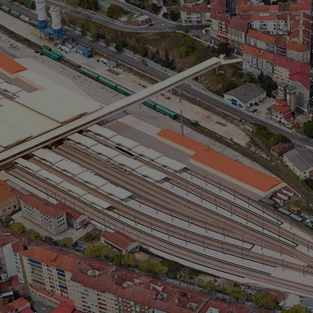
(
A 
pa
bi
um
in
au
à 
M
> 
> 
> 
Ca