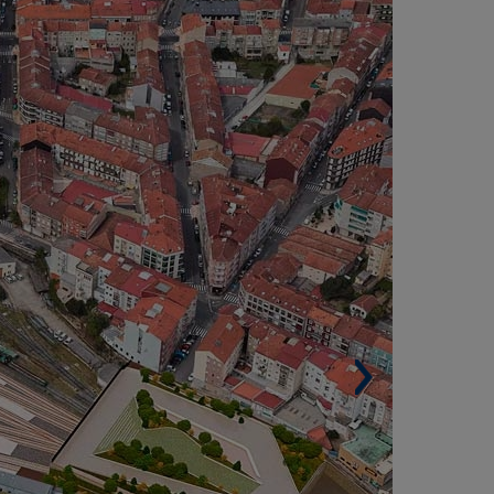
ESPANHA)
Estação de Ourense, que triplicará o espaço
ra passageiros e terá onze vias (três delas de
tola standard para alta velocidade), tornar-se-á
 novo nó de mobilidade sustentável e
termodal no noroeste do país e responderá ao
mento de tráfego associado à alta velocidade,
liberalização e à modernização da linha com
onforte de Lemos e Lugo.
Área construída. 17.561 m².
Área de intervenção. 87.300 m².
Arquitetos. Foster + Partners (Premio Pritzker),
banales-Castelo Architecs e Ineco.