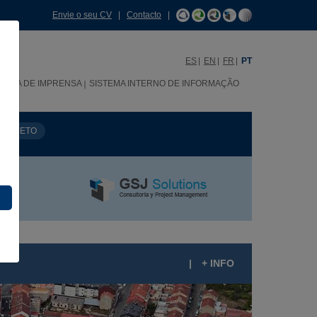
Envie o seu CV
|
Contacto
|
ES
EN
FR
PT
SALA DE IMPRENSA
SISTEMA INTERNO DE INFORMAÇÃO
PROJETO
|
+ INFO
STAÇÃO INTERMODAL DE OURENSE