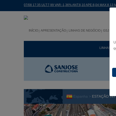
07/08 17:35 ULT:7,99 VAR:-1,36% ANT:8,10 APE:8,04 MAX:8,13 
INÍCIO
APRESENTAÇÃO
LINHAS DE NEGÓCIO
GSJ NO
U
LINHAS D
q
Espanha >
ESTAÇÃO IN