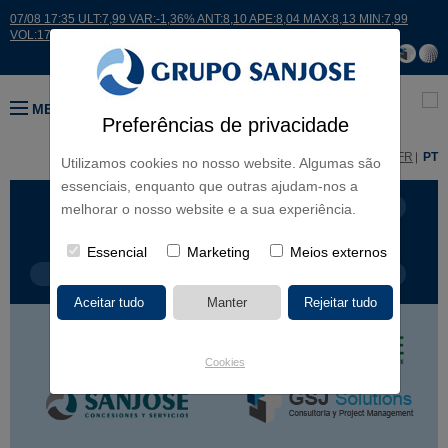
07/08 17:35 ULT:7,99 VAR:-1,36% ANT:8,10 APE:8,04 MAX:8,13 MIN:7,99
VOL:17664
MENU
Preferências de privacidade
ES
EN
FR
PT
Utilizamos cookies no nosso website. Algumas são
essenciais, enquanto que outras ajudam-nos a
LINHAS DE NEGÓCIO
CONTINENTES
melhorar o nosso website e a sua experiência.
Essencial
Marketing
Meios externos
TIPOLOGIA DE OBRA
NOME DO PROJETO
Cookies