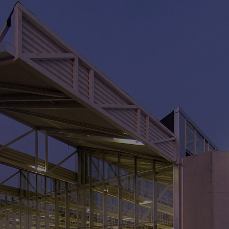
V
> 
> 