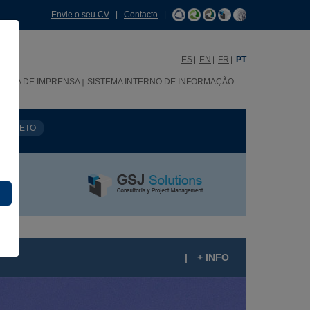
Envie o seu CV
|
Contacto
|
ES
EN
FR
PT
SALA DE IMPRENSA
SISTEMA INTERNO DE INFORMAÇÃO
PROJETO
|
+ INFO
EDE DOS ELEVADORES ENOR EM