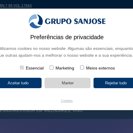
MIN:7,99 VOL:17664
 MUNDO
PROJETOS
ACIONISTAS E INVESTIDORES
INOVAÇÃO
RSC
RH
Preferências de privacidade
tilizamos cookies no nosso website. Algumas são essenciais, enquanto
E NEGÓCIO
ue outras ajudam-nos a melhorar o nosso website e a sua experiência.
CONTINENTES
TIPOLOGIA DE OBRA
NOME DO 
Essencial
Marketing
Meios externos
Cookies
EVADORES ENOR EM VALLADARES, VIGO
S