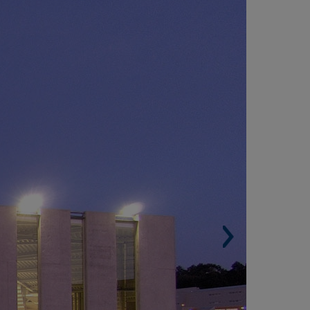
ALLADARES, VIGO (ESPANHA)
Área construída. 18.000 m².
Arquiteto. Alfonso Penela Fernández.