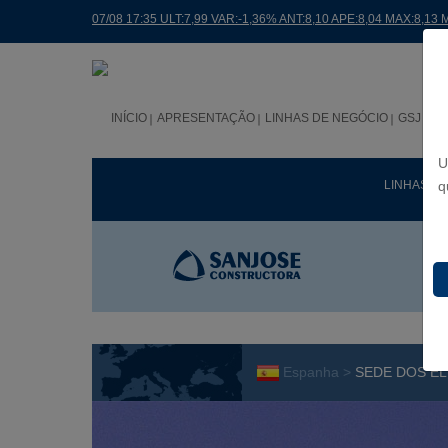
07/08 17:35 ULT:7,99 VAR:-1,36% ANT:8,10 APE:8,04 MAX:8,13 
INÍCIO
APRESENTAÇÃO
LINHAS DE NEGÓCIO
GSJ NO
U
LINHAS D
q
Espanha >
SEDE DOS EL