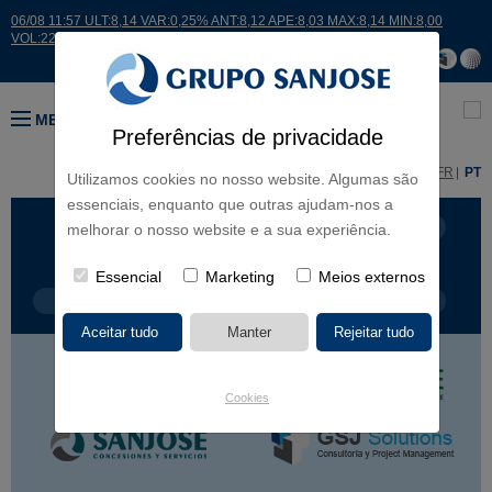
06/08 11:57 ULT:8,14 VAR:0,25% ANT:8,12 APE:8,03 MAX:8,14 MIN:8,00
VOL:22561
MENU
Preferências de privacidade
ES
EN
FR
PT
Utilizamos cookies no nosso website. Algumas são
essenciais, enquanto que outras ajudam-nos a
LINHAS DE NEGÓCIO
CONTINENTES
melhorar o nosso website e a sua experiência.
Essencial
Marketing
Meios externos
TIPOLOGIA DE OBRA
NOME DO PROJETO
Cookies