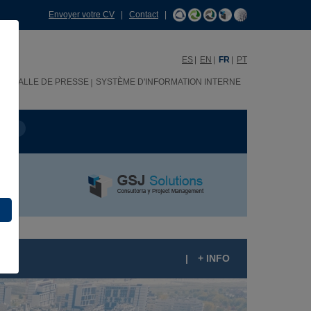
Envoyer votre CV
|
Contact
|
ES
EN
FR
PT
H
SALLE DE PRESSE
SYSTÈME D'INFORMATION INTERNE
OJET
|
+ INFO
LAN VIVE DE LA COMMAUNATÉ DE MADRID