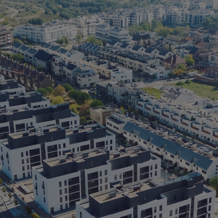
(
> 
> 
> 
> 
> 
> 
> 
et
* 