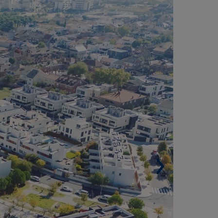
ESPAGNE)
Zone bâtie résidentielle. 626 266 m².
Surface urbanisée. 229 975 m².
Promotions. 30.
Logements. 5 026.
Bâtiments. 104.
Places de parking. 6 889.
Architectes. Alberich-Rodríguez, GP-17, Cano
 Escario.
Projet réalisé sous la Certification BREEAM®.