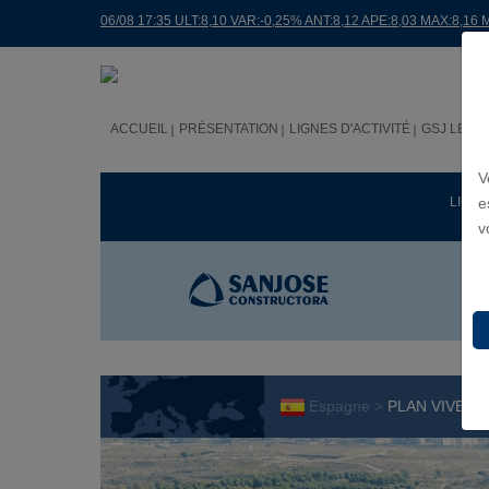
06/08 17:35 ULT:8,10 VAR:-0,25% ANT:8,12 APE:8,03 MAX:8,16 
ACCUEIL
PRÉSENTATION
LIGNES D'ACTIVITÉ
GSJ LE M
V
LIGNE
e
v
Espagne >
PLAN VIVE D