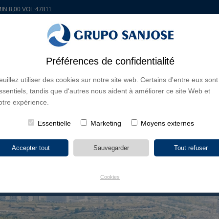
MIN:8,00 VOL:47811
ONDE
PROJETS
ACTIONNAIRES ET INVESTISSEURS
INNOVATION
RSC
R
Préférences de confidentialité
euillez utiliser des cookies sur notre site web. Certains d'entre eux sont
S D'ACTIVITÉ
ssentiels, tandis que d'autres nous aident à améliorer ce site Web et
CONTINENTS
TYPE DE PROJET
NOM DU PR
otre expérience.
Essentielle
Marketing
Moyens externes
Cookies
E LA COMMUNAUTÉ DE MADRID
P