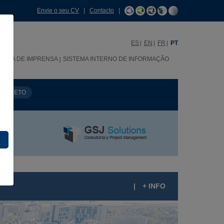
Envie o seu CV
|
Contacto
|
ES
EN
FR
PT
SALA DE IMPRENSA
SISTEMA INTERNO DE INFORMAÇÃO
PROJETO
|
+ INFO
LAN VIVE DE LA COMUNIDAD DE MADRID