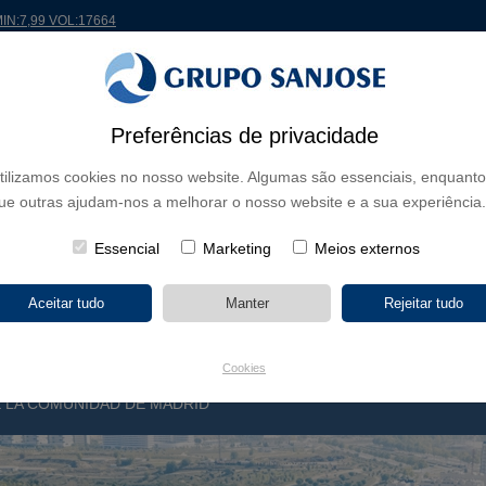
MIN:7,99 VOL:17664
 MUNDO
PROJETOS
ACIONISTAS E INVESTIDORES
INOVAÇÃO
RSC
RH
Preferências de privacidade
tilizamos cookies no nosso website. Algumas são essenciais, enquanto
E NEGÓCIO
ue outras ajudam-nos a melhorar o nosso website e a sua experiência.
CONTINENTES
TIPOLOGIA DE OBRA
NOME DO 
Essencial
Marketing
Meios externos
Cookies
E LA COMUNIDAD DE MADRID
P