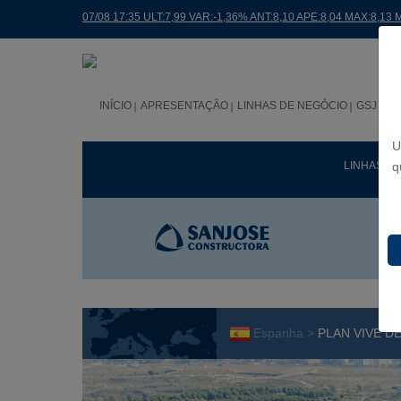
07/08 17:35 ULT:7,99 VAR:-1,36% ANT:8,10 APE:8,04 MAX:8,13 
INÍCIO
APRESENTAÇÃO
LINHAS DE NEGÓCIO
GSJ NO
U
LINHAS D
q
Espanha >
PLAN VIVE D