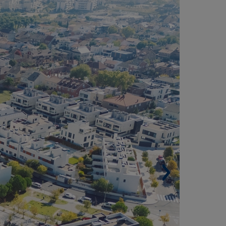
ESPANHA)
Área construída residencial. 626,266 m².
Área urbanizada. 229,975 m².
 Empreendimentos. 30.
Fogos. 5.026.
Edifícios. 104.
Lugares de estacionamento. 6.889.
Arquitetos. Alberich-Rodríguez, GP-17, Cano e
cario.
Proyecto realizado bajo la Certificación
REEAM®.