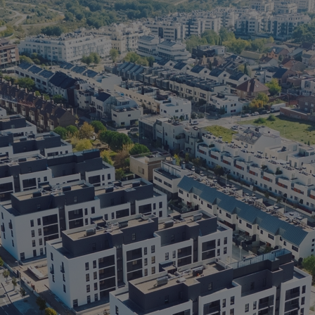
(
> 
> 
>
> 
> 
> 
> 
Es
* 
B