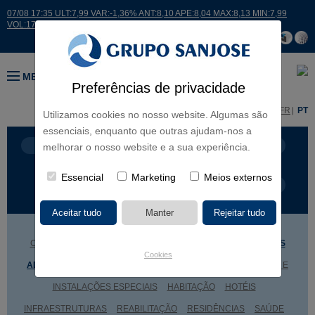
07/08 17:35 ULT:7,99 VAR:-1,36% ANT:8,10 APE:8,04 MAX:8,13 MIN:7,99
VOL:17664
MENU
Preferências de privacidade
ES
EN
FR
PT
Utilizamos cookies no nosso website. Algumas são
essenciais, enquanto que outras ajudam-nos a
LINHAS DE NEGÓCIO
CONTINENTES
melhorar o nosso website e a sua experiência.
Essencial
Marketing
Meios externos
TIPOLOGIA DE OBRA
NOME DO PROJETO
CENTROS COMERCIAIS
CULTURA
DESPORTO
EDIFÍCIOS
Cookies
ADMINISTRATIVOS
EDUCAÇÃO
ENGENHARIA INDUSTRIAL E
INSTALAÇÕES ESPECIAIS
HABITAÇÃO
HOTÉIS
INFRAESTRUTURAS
REABILITAÇÃO
RESIDÊNCIAS
SAÚDE